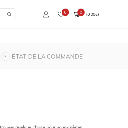
0
0
(
0,00
€
)
T
ÉTAT DE LA COMMANDE
t trouver quelque chose pour vous-même!