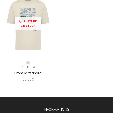
RUPTURE
DE STOCK
+2
S
M
From M’tsahara
30,00
€
INFORMATIONS