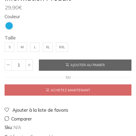
29,90
€
Couleur
Taille
S
M
L
XL
XXL
AJOUTER AU PANIER
quantité
de
OU
Vu
et
je
ACHETEZ MAINTENANT
m'en
tape.
Ajouter à la liste de favoris
Comparer
Sku:
N/A